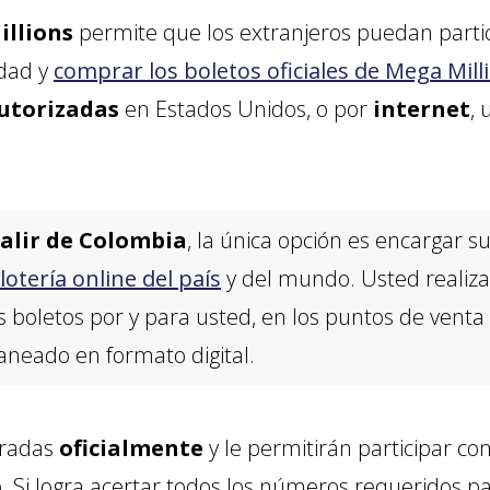
llions
permite que los extranjeros puedan partici
edad y
comprar los boletos oficiales de Mega Mill
utorizadas
en Estados Unidos, o por
internet
, 
salir de Colombia
, la única opción es encargar s
lotería online del país
y del mundo. Usted realiza
s boletos por y para usted, en los puntos de vent
neado en formato digital.
tradas
oficialmente
y le permitirán participar co
. Si logra acertar todos los números requeridos p