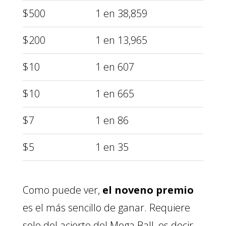
$500
1 en 38,859
$200
1 en 13,965
$10
1 en 607
$10
1 en 665
$7
1 en 86
$5
1 en 35
Como puede ver,
el noveno premio
es el más sencillo de ganar. Requiere
solo del acierto del Mega Ball, es decir,