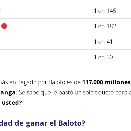
1 en 146
+
1 en 182
1 en 41
1 en 30
ás entregado por Baloto es de
117.000 millones
manga
. Se sabe que le bastó un solo tiquete para 
o usted?
idad de ganar el Baloto?