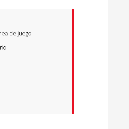
nea de juego.
io.