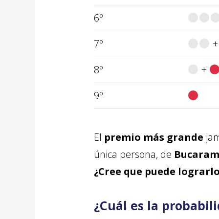
6º
7º
8º
+
9º
El
premio más grande
jam
única persona, de
Bucara
¿Cree que puede lograrl
¿Cuál es la probabil