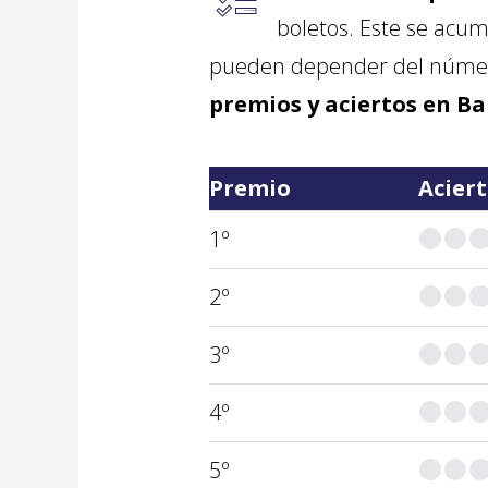
boletos. Este se acu
pueden depender del número
premios y aciertos en Ba
Premio
Acier
1º
2º
3º
4º
5º