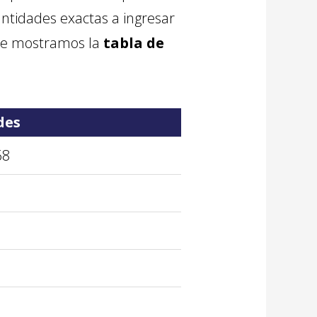
ntidades exactas a ingresar
le mostramos la
tabla de
des
68
1