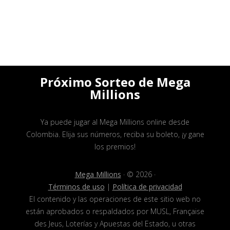
Próximo Sorteo de Mega
Millions
Ya puede jugar al Mega Millions online desde
Colombia. Elija sus números, reciba su boleto, ¡y gane
los premios!
Mega Millions
· © 2026 ·
Términos de uso
|
Política de privacidad
El contenido y las operaciones de este sitio web no
están aprobados o respaldados por MUSL, Française
des Jeus, Loterías y Apuestas del Estado, u otras